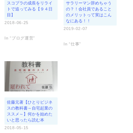
ィ
く
ウ
スコプラの成長をリライ
サラリーマン辞めちゃう
ン
だ
ィ
ド
さ
ン
トで追ってみる【９４日
の？！会社員であること
ウ
い
ド
目】
のメリットって実はこん
で
(
ウ
開
新
で
なにある！！
き
し
開
2018-06-25
ま
い
き
2019-02-07
す
ウ
ま
)
ィ
す
ン
)
In “ブログ運営”
ド
ウ
In “仕事”
で
開
き
ま
す
)
佐藤元著【ひとりビジネ
スの教科書～自宅起業の
ススメ～】何かを始めた
いと思ったら読む本
2018-05-15