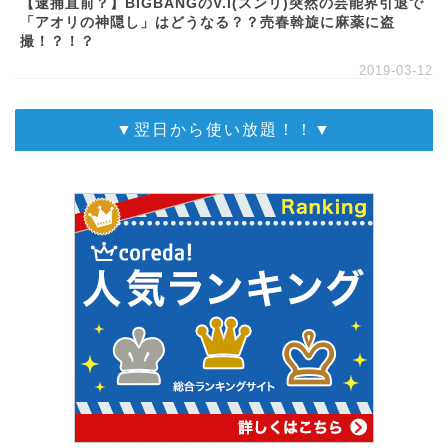
【逮捕直前？】BIGBANGのV.I(スンリ)突然の芸能界引退で
「アオリの神隠し」はどうなる？？売春斡旋に麻薬に盗
撮！？！？
2019-03-12
▼翌日から使い放題！！▼