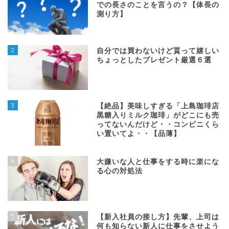
での長さのことを言うの？【体長の
測り方】
2
自分では買わないけど貰って嬉しい
ちょっとしたプレゼント厳選６選
3
【絶品】美味しすぎる「上島珈琲店
黒糖入りミルク珈琲」がどこにも売
ってないんだけど・・コンビニくら
い置いてよ・・【品薄】
4
大嫌いな人と仕事をする時に楽にな
る心の対処法
5
【新入社員の接し方】先輩、上司は
何も知らない新人に仕事をさせよう