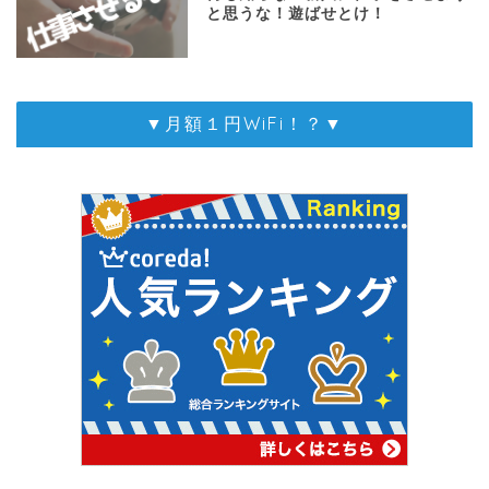
と思うな！遊ばせとけ！
▼月額１円WiFi！？▼