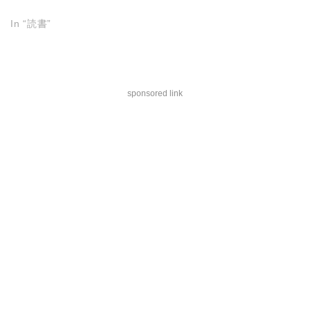
In “読書”
sponsored link