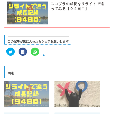
スコプラの成長をリライトで追
ってみる【９４日目】
この記事が気に入ったらシェアお願いします
ク
F
ク
リ
a
リ
ッ
c
ッ
ク
e
ク
し
b
し
て
o
て
T
o
W
w
k
h
関連
i
で
a
t
共
t
t
有
s
e
す
A
r
る
p
で
に
p
共
は
で
有
ク
共
(
リ
有
新
ッ
(
し
ク
新
い
し
し
ウ
て
い