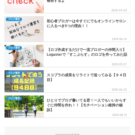
報告するよ
2018-05-03
ブログ運営
初心者ブロガーは今すぐにでもオンラインサロン
に入るべき5つの理由！！
2018-06-14
ブログ運営
【ロゴ作成するだけで一流ブロガーの仲間入り】
Logasterで「すこぷらす」のロゴを作ってみた話
2018-03-27
ブログ運営
スコプラの成長をリライトで追ってみる【９４日
目】
2018-06-25
ブログ運営
ひとりでブログ書いてる君！一人でもいいからす
ぐに仲間を作れ！！【モチベーション維持の秘
訣】
2018-08-13