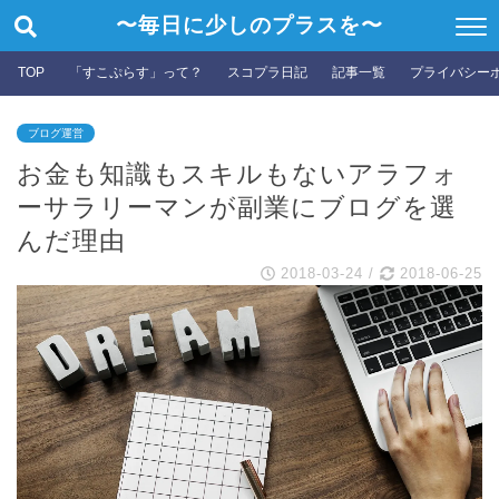
〜毎日に少しのプラスを〜
TOP
「すこぷらす」って？
スコプラ日記
記事一覧
プライバシー
ブログ運営
お金も知識もスキルもないアラフォ
ーサラリーマンが副業にブログを選
んだ理由
2018-03-24
/
2018-06-25