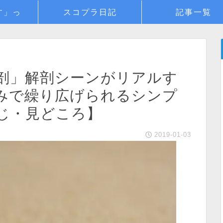
す」っ
スコプラ日記
記事一覧
剖」解剖シーンがリアルす
みで繰り広げられるシンプ
じ・見どころ】
2019-01-03