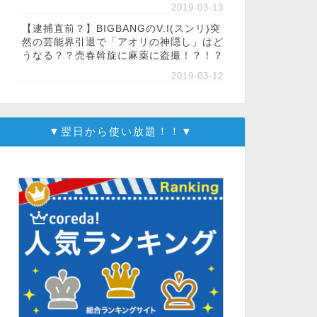
2019-03-13
【逮捕直前？】BIGBANGのV.I(スンリ)突
然の芸能界引退で「アオリの神隠し」はど
うなる？？売春斡旋に麻薬に盗撮！？！？
2019-03-12
▼翌日から使い放題！！▼