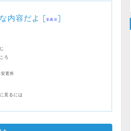
な内容だよ
[
]
非表示
じ
ころ
体安置所
に見るには