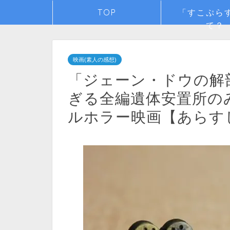
TOP
「すこぷら
て？
映画(素人の感想)
「ジェーン・ドウの解
ぎる全編遺体安置所の
ルホラー映画【あらす