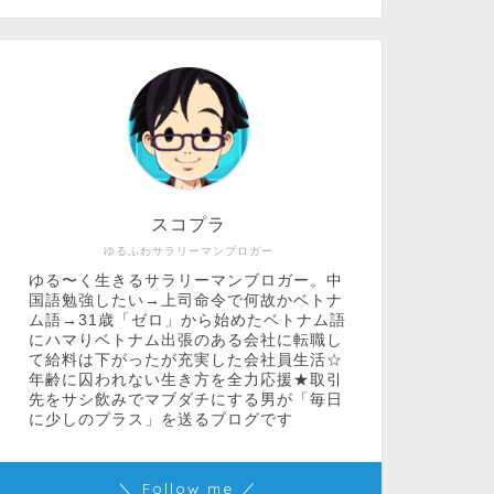
スコプラ
ゆるふわサラリーマンブロガー
ゆる〜く生きるサラリーマンブロガー。中
国語勉強したい→上司命令で何故かベトナ
ム語→31歳「ゼロ」から始めたベトナム語
にハマりベトナム出張のある会社に転職し
て給料は下がったが充実した会社員生活☆
年齢に囚われない生き方を全力応援★取引
先をサシ飲みでマブダチにする男が「毎日
に少しのプラス」を送るブログです
＼ Follow me ／