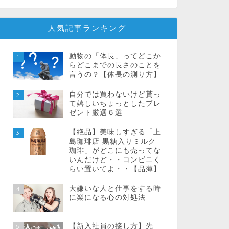
人気記事ランキング
動物の「体長」ってどこか
1
らどこまでの長さのことを
言うの？【体長の測り方】
自分では買わないけど貰っ
2
て嬉しいちょっとしたプレ
ゼント厳選６選
【絶品】美味しすぎる「上
3
島珈琲店 黒糖入りミルク
珈琲」がどこにも売ってな
いんだけど・・コンビニく
らい置いてよ・・【品薄】
大嫌いな人と仕事をする時
4
に楽になる心の対処法
【新入社員の接し方】先
5