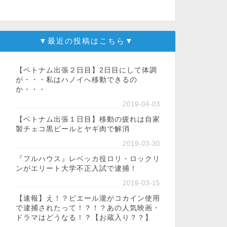
▼最近の投稿はこちら▼
【ベトナム出張２日目】2日目にして体調
が・・・私はハノイへ移動できるの
か・・・
2019-04-03
【ベトナム出張１日目】移動の疲れは自家
製チェコ黒ビールとヤギ肉で解消
2019-03-30
『フルハウス』レベッカ役ロリ・ロックリ
ンがエリート大学不正入試で逮捕！
2019-03-15
【速報】え！？ピエール瀧がコカイン使用
で逮捕されたって！？！？あの人気映画・
ドラマはどうなる！？【お蔵入り？？】