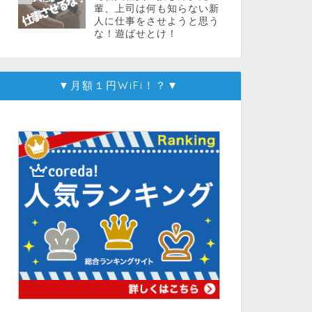
輩、上司は何も知らない新
人に仕事をさせようと思う
な！遊ばせとけ！
▼月額１円WiFi！？▼