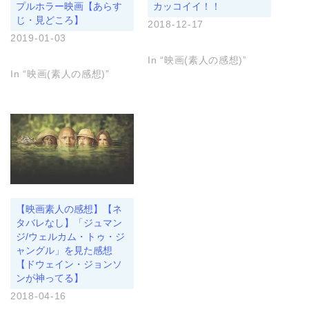
ま
い
き
プルホラー映画【あらす
カッコイイ！！
す
ウ
ま
じ・見どころ】
)
ィ
す
2018-12-17
ン
)
ド
2019-01-03
ウ
で
In “映画(素人の感想)”
開
き
In “映画(素人の感想)”
ま
す
)
【映画素人の感想】【ネ
タバレなし】「ジュマン
ジ/ウェルカム・トゥ・ジ
ャングル」を見た感想
【ドウェイン・ジョンソ
ンが神ってる】
2018-04-16