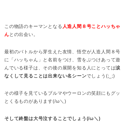
この物語のキーマンとなる
人造人間８号ことハッちゃ
ん
との出会い。
最初のバトルから芽生えた友情、悟空が人造人間８号
に「ハッちゃん」と名前をつけ、雪をぶつけあって遊
んでいる様子は、その後の展開を知る人にとっては
涙
なくして見ることは出来ない名シーン
でしょう(;_;)
その様子を見ているブルマやウーロンの笑顔にもグッ
とくるものがあります(/ω＼)
そして終盤は大号泣することでしょう(/ω＼)