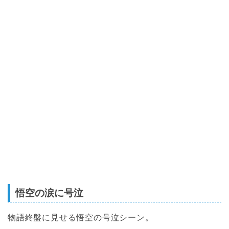
悟空の涙に号泣
物語終盤に見せる悟空の号泣シーン。