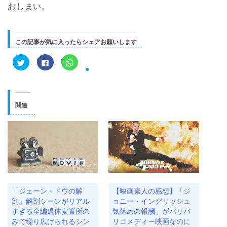
おしまい。
この記事が気に入ったらシェアお願いします
ク
F
ク
リ
a
リ
ッ
c
ッ
ク
e
ク
し
b
し
て
o
て
T
o
W
w
k
h
関連
i
で
a
t
共
t
t
有
s
e
す
A
r
る
p
で
に
p
共
は
で
有
ク
共
(
リ
有
新
ッ
(
し
ク
新
い
し
し
ウ
て
い
ィ
く
ウ
「ジェーン・ドウの解
【映画素人の感想】「ジ
ン
だ
ィ
ド
さ
ン
剖」解剖シーンがリアル
ョニー・イングリッシュ
ウ
い
ド
すぎる全編遺体安置所の
気休めの報酬」がバリバ
で
(
ウ
開
新
で
みで繰り広げられるシン
リコメディー映画なのに
き
し
開