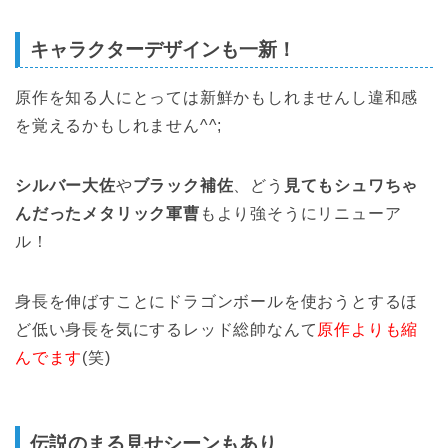
キャラクターデザインも一新！
原作を知る人にとっては新鮮かもしれませんし違和感
を覚えるかもしれません^^;
シルバー大佐
や
ブラック補佐
、どう
見てもシュワちゃ
んだったメタリック軍曹
もより強そうにリニューア
ル！
身長を伸ばすことにドラゴンボールを使おうとするほ
ど低い身長を気にするレッド総帥なんて
原作よりも縮
んでます
(笑)
伝説のまる見せシーンもあり