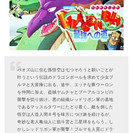
パオズ山に住む孫悟空は七つそろうと願いごとが
叶うという伝説のドラゴンボールを求めて少女ブ
ルマと大冒険に出る。途中、エッチな豚ウーロン
を仲間に加え、盗賊ヤムチャとプーアルコンビの
襲撃を切り抜け、悪の組織レッドリボン軍の基地
であるマッスルタワーにたどり着く。敵を倒した
悟空は人造人間８号を味方につけ旅を続けるが、
奇妙な老人亀仙人に筋斗雲と三星球をもらう。し
かしレッドリボン軍が襲撃！ブルマを人質にドラ