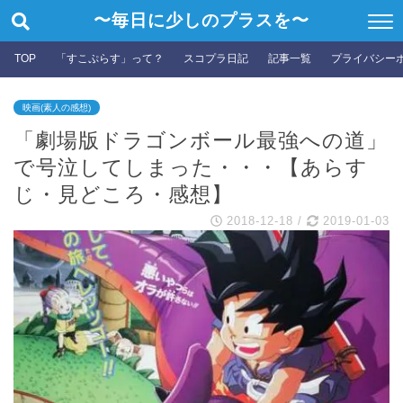
〜毎日に少しのプラスを〜
TOP
「すこぷらす」って？
スコプラ日記
記事一覧
プライバシー
映画(素人の感想)
「劇場版ドラゴンボール最強への道」
で号泣してしまった・・・【あらす
じ・見どころ・感想】
2018-12-18
/
2019-01-03