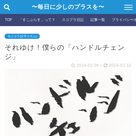
〜毎日に少しのプラスを〜
TOP
「すこぷらす」って？
スコプラ日記
記事一覧
プライバシー
モジコラ(文字コラム)
それゆけ！僕らの「ハンドルチェン
ジ」
2019-02-08
/
2019-02-16