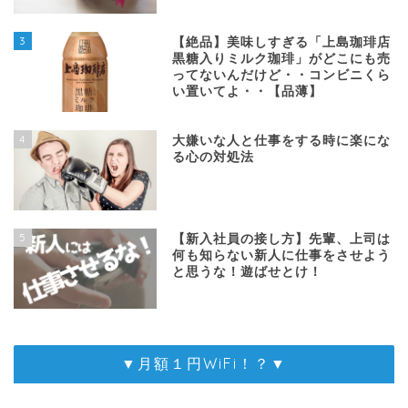
3
【絶品】美味しすぎる「上島珈琲店
黒糖入りミルク珈琲」がどこにも売
ってないんだけど・・コンビニくら
い置いてよ・・【品薄】
4
大嫌いな人と仕事をする時に楽にな
る心の対処法
5
【新入社員の接し方】先輩、上司は
何も知らない新人に仕事をさせよう
と思うな！遊ばせとけ！
▼月額１円WiFi！？▼