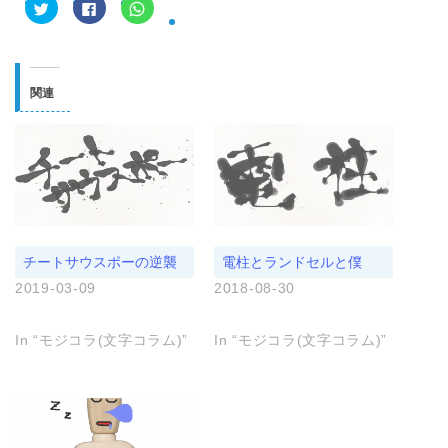
ク
F
ク
リ
a
リ
ッ
c
ッ
ク
e
ク
し
b
し
て
o
て
T
o
W
w
k
h
関連
i
で
a
t
共
t
t
有
s
e
す
A
r
る
p
で
に
p
共
は
で
有
ク
共
(
リ
有
新
ッ
(
し
ク
新
い
し
し
ウ
て
い
ィ
く
ウ
チートサウスポーの逆襲
電柱とランドセルと僕
ン
だ
ィ
ド
さ
ン
2019-03-09
2018-08-30
ウ
い
ド
で
(
ウ
開
新
で
き
し
開
ま
い
き
In “モジコラ(文字コラム)”
In “モジコラ(文字コラム)”
す
ウ
ま
)
ィ
す
ン
)
ド
ウ
で
開
き