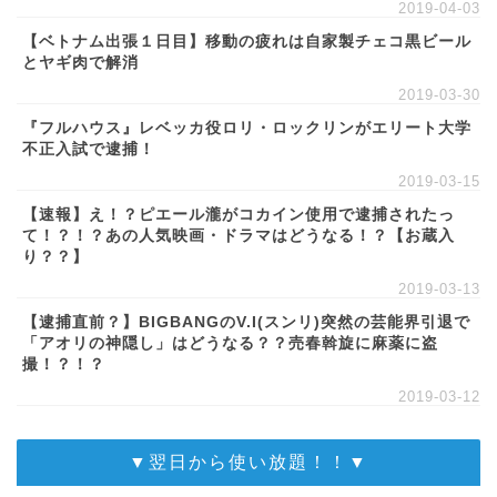
2019-04-03
【ベトナム出張１日目】移動の疲れは自家製チェコ黒ビール
とヤギ肉で解消
2019-03-30
『フルハウス』レベッカ役ロリ・ロックリンがエリート大学
不正入試で逮捕！
2019-03-15
【速報】え！？ピエール瀧がコカイン使用で逮捕されたっ
て！？！？あの人気映画・ドラマはどうなる！？【お蔵入
り？？】
2019-03-13
【逮捕直前？】BIGBANGのV.I(スンリ)突然の芸能界引退で
「アオリの神隠し」はどうなる？？売春斡旋に麻薬に盗
撮！？！？
2019-03-12
▼翌日から使い放題！！▼