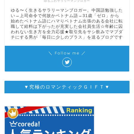
ゆるふわサラリーマンブロガー
ゆる〜く生きるサラリーマンブロガー。中国語勉強した
い→上司命令で何故かベトナム語→31歳「ゼロ」から
始めたベトナム語にハマりベトナム出張のある会社に転
職して給料は下がったが充実した会社員生活☆年齢に囚
われない生き方を全力応援★取引先をサシ飲みでマブダ
チにする男が「毎日に少しのプラス」を送るブログです
＼ Follow me ／
▼究極のロマンティックＧＩＦＴ▼