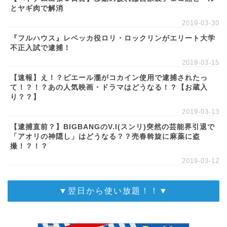
とヤギ肉で解消
2019-03-30
『フルハウス』レベッカ役ロリ・ロックリンがエリート大学
不正入試で逮捕！
2019-03-15
【速報】え！？ピエール瀧がコカイン使用で逮捕されたっ
て！？！？あの人気映画・ドラマはどうなる！？【お蔵入
り？？】
2019-03-13
【逮捕直前？】BIGBANGのV.I(スンリ)突然の芸能界引退で
「アオリの神隠し」はどうなる？？売春斡旋に麻薬に盗
撮！？！？
2019-03-12
▼翌日から使い放題！！▼