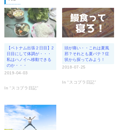
i
で
a
t
共
t
t
有
s
e
す
A
r
る
p
で
に
p
共
は
で
有
ク
共
(
リ
有
新
ッ
(
し
ク
新
い
し
し
ウ
て
い
ィ
く
ウ
【ベトナム出張２日目】2
頭が痛い・・これは夏風
ン
だ
ィ
ド
さ
ン
日目にして体調が・・・
邪？それとも夏バテ？症
ウ
い
ド
私はハノイへ移動できる
状から探ってみよう！
で
(
ウ
開
新
で
のか・・・
き
し
開
2018-07-25
ま
い
き
2019-04-03
す
ウ
ま
)
ィ
す
ン
)
In “スコプラ日記”
ド
ウ
In “スコプラ日記”
で
開
き
ま
す
)