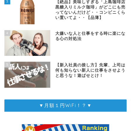
3
【絶品】美味しすぎる「上島珈琲店
黒糖入りミルク珈琲」がどこにも売
ってないんだけど・・コンビニくら
い置いてよ・・【品薄】
4
大嫌いな人と仕事をする時に楽にな
る心の対処法
5
【新入社員の接し方】先輩、上司は
何も知らない新人に仕事をさせよう
と思うな！遊ばせとけ！
▼月額１円WiFi！？▼