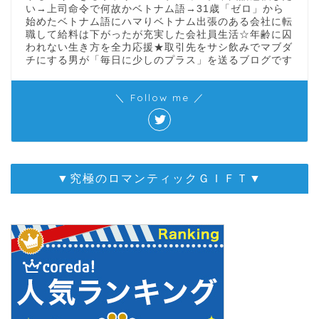
い→上司命令で何故かベトナム語→31歳「ゼロ」から
始めたベトナム語にハマりベトナム出張のある会社に転
職して給料は下がったが充実した会社員生活☆年齢に囚
われない生き方を全力応援★取引先をサシ飲みでマブダ
チにする男が「毎日に少しのプラス」を送るブログです
＼ Follow me ／
▼究極のロマンティックＧＩＦＴ▼