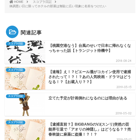
HOME
スコプラ日記
体調悪い日に限ってホテルの部屋は無駄に広い現象に名前をつけたい
関連記事
スコプラ日記
【桃園空港なう】台風のせいで日本に帰れなくな
っちゃった話【トランジット待機中】
2018-08-24
スコプラ日記
【速報】え！？ピエール瀧がコカイン使用で逮捕
されたって！？！？あの人気映画・ドラマはどう
なる！？【お蔵入り？？】
2019-03-13
スコプラ日記
立てた予定が計画倒れになるのには理由がある
2018-05-02
スコプラ日記
【逮捕直前？】BIGBANGのV.I(スンリ)突然の芸
能界引退で「アオリの神隠し」はどうなる？？売
春斡旋に麻薬に盗撮！？！？
2019-03-12