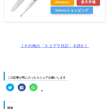
Amazon
楽天市場
Yahooショッピング
《その他の「スコプラ日記」を読む》
この記事が気に入ったらシェアお願いします
ク
F
ク
リ
a
リ
ッ
c
ッ
ク
e
ク
し
b
し
て
o
て
T
o
W
w
k
h
関連