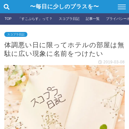
〜毎日に少しのプラスを〜
TOP
「すこぷらす」って？
スコプラ日記
記事一覧
プライバシー
スコプラ日記
体調悪い日に限ってホテルの部屋は無
駄に広い現象に名前をつけたい
2019-03-08