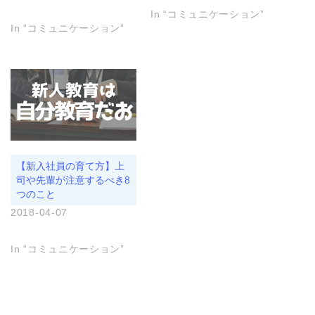
す
ウ
ま
In “コミュニケーション”
)
ィ
す
ン
)
In “コミュニケーション”
ド
ウ
で
開
き
ま
す
)
【新入社員の育て方】上
司や先輩が注意するべき8
つのこと
2018-04-07
In “コミュニケーション”