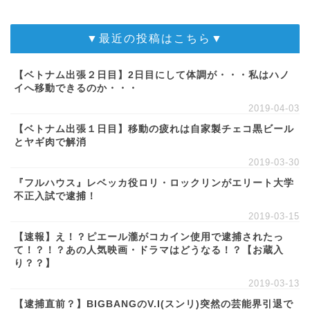
▼最近の投稿はこちら▼
【ベトナム出張２日目】2日目にして体調が・・・私はハノ
イへ移動できるのか・・・
2019-04-03
【ベトナム出張１日目】移動の疲れは自家製チェコ黒ビール
とヤギ肉で解消
2019-03-30
『フルハウス』レベッカ役ロリ・ロックリンがエリート大学
不正入試で逮捕！
2019-03-15
【速報】え！？ピエール瀧がコカイン使用で逮捕されたっ
て！？！？あの人気映画・ドラマはどうなる！？【お蔵入
り？？】
2019-03-13
【逮捕直前？】BIGBANGのV.I(スンリ)突然の芸能界引退で