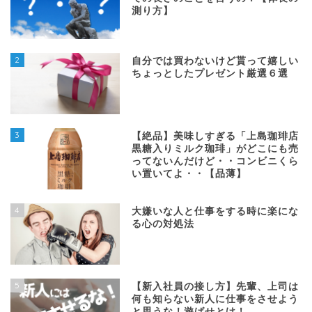
測り方】
2
自分では買わないけど貰って嬉しい
ちょっとしたプレゼント厳選６選
3
【絶品】美味しすぎる「上島珈琲店
黒糖入りミルク珈琲」がどこにも売
ってないんだけど・・コンビニくら
い置いてよ・・【品薄】
4
大嫌いな人と仕事をする時に楽にな
る心の対処法
5
【新入社員の接し方】先輩、上司は
何も知らない新人に仕事をさせよう
と思うな！遊ばせとけ！