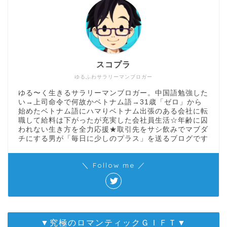
スコプラ
ゆるふわサラリーマンブロガー
ゆる〜く生きるサラリーマンブロガー。中国語勉強した
い→上司命令で何故かベトナム語→31歳「ゼロ」から
始めたベトナム語にハマりベトナム出張のある会社に転
職して給料は下がったが充実した会社員生活☆年齢に囚
われない生き方を全力応援★取引先をサシ飲みでマブダ
チにする男が「毎日に少しのプラス」を送るブログです
＼ Follow me ／
▼究極のロマンティックＧＩＦＴ▼