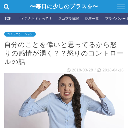
〜毎日に少しのプラスを〜
TOP
「すこぷらす」って？
スコプラ日記
記事一覧
プライバシー
コミュニケーション
自分のことを偉いと思ってるから怒
りの感情が湧く？？怒りのコントロー
ルの話
2018-03-28
/
2018-04-16