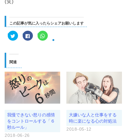
(笑)
この記事が気に入ったらシェアお願いします
ク
F
ク
リ
a
リ
ッ
c
ッ
ク
e
ク
し
b
し
て
o
て
T
o
W
w
k
h
関連
i
で
a
t
共
t
t
有
s
e
す
A
r
る
p
で
に
p
共
は
で
有
ク
共
(
リ
有
新
ッ
(
し
ク
新
い
し
し
ウ
て
い
ィ
く
ウ
我慢できない怒りの感情
大嫌いな人と仕事をする
ン
だ
ィ
ド
さ
ン
をコントロールする「６
時に楽になる心の対処法
ウ
い
ド
秒ルール」
で
(
ウ
2018-05-12
開
新
で
き
し
開
2018-06-26
ま
い
き